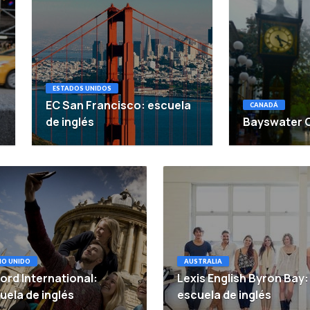
ESTADOS UNIDOS
EC San Francisco: escuela
CANADÁ
de inglés
Bayswater C
NO UNIDO
AUSTRALIA
ord International:
Lexis English Byron Bay:
uela de inglés
escuela de inglés