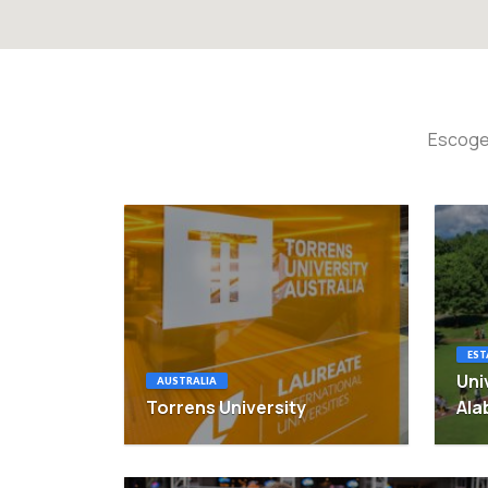
Escoge 
EST
Uni
AUSTRALIA
Torrens University
Al