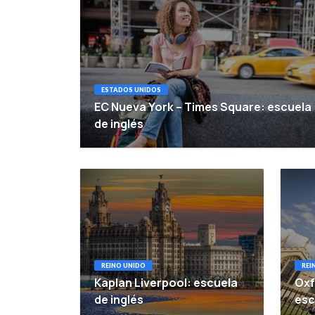
ESTADOS UNIDOS
EC Nueva York – Times Square: escuela
de inglés
REINO UNIDO
REI
Kaplan Liverpool: escuela
Oxf
de inglés
esc