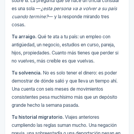
sobre
ti
. La pregunta que se hace un oficial consular
es una sola —
¿esta persona va a volver a su país
cuando termine?
— y la responde mirando tres
cosas.
Tu arraigo.
Qué te ata a tu país: un empleo con
antigüedad, un negocio, estudios en curso, pareja,
hijos, propiedades. Cuanto más tienes que perder si
no vuelves, más creíble es que vuelvas.
Tu solvencia.
No es solo tener el dinero: es poder
demostrar de dónde salió y que lleva un tiempo ahí.
Una cuenta con seis meses de movimientos
consistentes pesa muchísimo más que un depósito
grande hecho la semana pasada.
Tu historial migratorio.
Viajes anteriores
cumpliendo las reglas suman mucho. Una negación
previa, una sobreestadía o una deportación pesan en