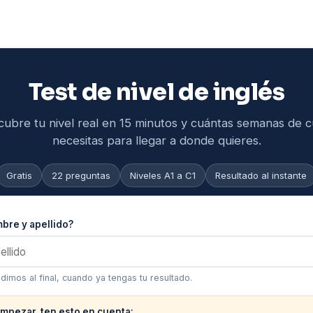
Test de nivel de inglés
ubre tu nivel real en 15 minutos y cuántas semanas de 
necesitas para llegar a donde quieres.
Gratis
22 preguntas
Niveles A1 a C1
Resultado al instante
bre y apellido?
edimos al final, cuando ya tengas tu resultado.
mpezar, ten esto en cuenta: