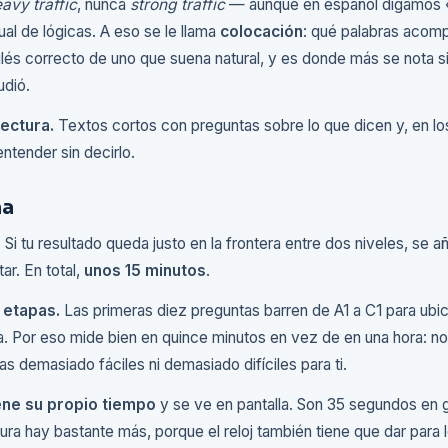
avy traffic
, nunca
strong traffic
— aunque en español digamos «
ual de lógicas. A eso se le llama
colocación
: qué palabras acomp
glés correcto de uno que suena natural, y es donde más se nota si
udió.
ectura.
Textos cortos con preguntas sobre lo que dicen y, en los
ntender sin decirlo.
ma
. Si tu resultado queda justo en la frontera entre dos niveles, se 
r. En total,
unos 15 minutos
.
 etapas.
Las primeras diez preguntas barren de A1 a C1 para ubica
nja. Por eso mide bien en quince minutos en vez de en una hora: no
s demasiado fáciles ni demasiado difíciles para ti.
ene su propio tiempo
y se ve en pantalla. Son 35 segundos en 
ura hay bastante más, porque el reloj también tiene que dar para le