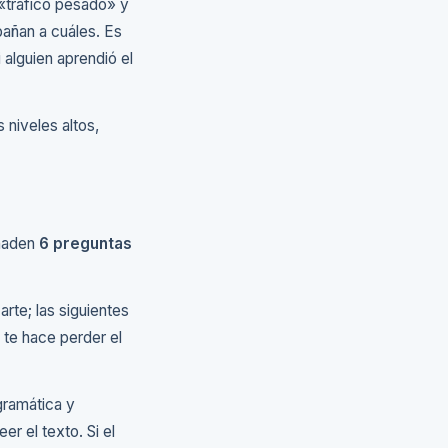
tráfico pesado» y
añan a cuáles. Es
 alguien aprendió el
 niveles altos,
añaden
6 preguntas
rte; las siguientes
 te hace perder el
gramática y
er el texto. Si el