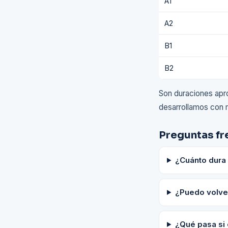
A1
A2
B1
B2
Son duraciones apro
desarrollamos con 
Preguntas fr
¿Cuánto dura 
¿Puedo volver
¿Qué pasa si 