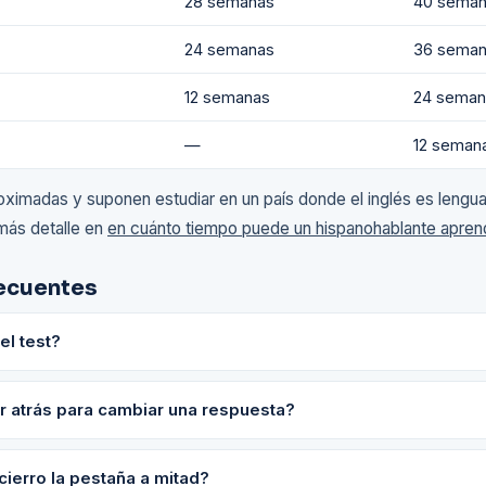
28 semanas
40 sema
24 semanas
36 sema
12 semanas
24 seman
—
12 seman
ximadas y suponen estudiar en un país donde el inglés es lengua
más detalle en
en cuánto tiempo puede un hispanohablante aprend
ecuentes
el test?
 atrás para cambiar una respuesta?
cierro la pestaña a mitad?