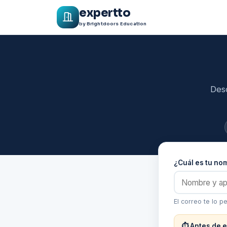
expertto
by Brightdoors Education
Desc
¿Cuál es tu nom
El correo te lo p
⏱ Antes de e