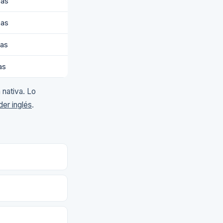
nas
nas
as
as
 nativa. Lo
er inglés
.