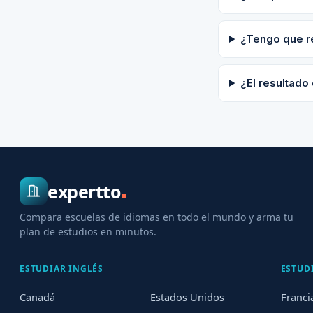
¿Tengo que r
¿El resultado 
expertto
Compara escuelas de idiomas en todo el mundo y arma tu
plan de estudios en minutos.
ESTUDIAR INGLÉS
ESTUD
Canadá
Estados Unidos
Franci