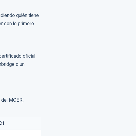
midiendo quién tiene
r con lo primero
certificado oficial
mbridge o un
el del MCER,
C1