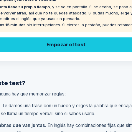
nta tiene su propio tiempo
, y se ve en pantalla. Si se acaba, se pasa a 
e volver atrás
, así que no te quedes atascado. Si dudas mucho, elige y
dir es el inglés que ya usas sin pensarlo.
os 15 minutos
sin interrupciones. Si cierras la pestaña, puedes retoma
Empezar el test
te test?
inguna hay que memorizar reglas:
.
Te damos una frase con un hueco y eliges la palabra que encaja
 llama un tiempo verbal, sino si sabes usarlo.
abras que van juntas.
En inglés hay combinaciones fijas que s