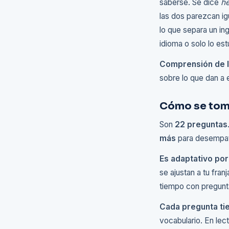
saberse. Se dice
he
las dos parezcan ig
lo que separa un in
idioma o solo lo est
Comprensión de l
sobre lo que dan a e
Cómo se to
Son
22 preguntas
más
para desempata
Es adaptativo por
se ajustan a tu fra
tiempo con pregunta
Cada pregunta ti
vocabulario. En lect