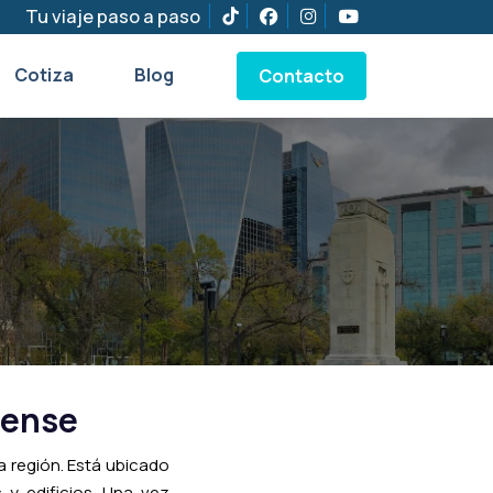
Tu viaje paso a paso
Cotiza
Blog
Contacto
iense
a región. Está ubicado
 y edificios. Una vez