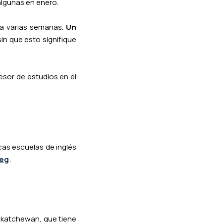
 algunas en enero.
da varias semanas.
Un
sin que esto signifique
esor de estudios en el
scas escuelas de inglés
eg
.
askatchewan, que tiene