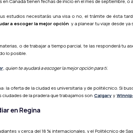
des en Canadá tienen fechas de inicio en el mes de septiembre, o
us estudios necesitarás una visa o no, el trámite de ésta tar
yudar a escoger la mejor opción
y a planear tu viaje desde ya 
erias, o de trabajar a tiempo parcial, te las responderá tu as
do lo posible.
or
, quien te ayudará a escoger la mejor opción para ti.
 la oferta de la ciudad es universitaria y de politécnico. Si bu
 ciudades de la pradera que trabajamos son
Calgary
y
Winnip
iar en Regina
udiantes y cerca del 18 % internacionales, y el Politécnico de S