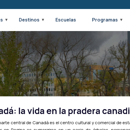
os
Destinos
Escuelas
Programas
adá: la vida en la pradera canad
parte central de Canadá es el centro cultural y comercial de est
ar en Regina es sumergirse en un oasis de árboles, personas