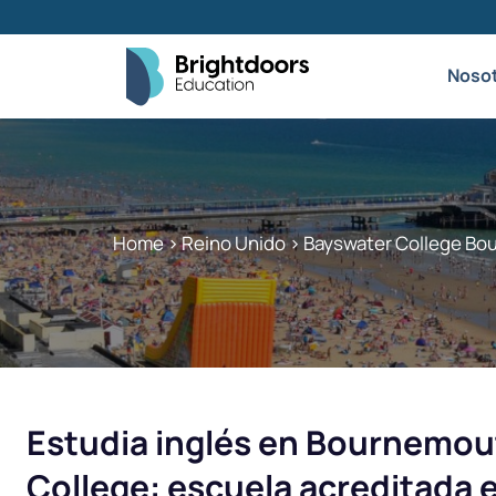
Noso
Home
>
Reino Unido
>
Bayswater College Bou
Estudia inglés en Bournemou
College: escuela acreditada e