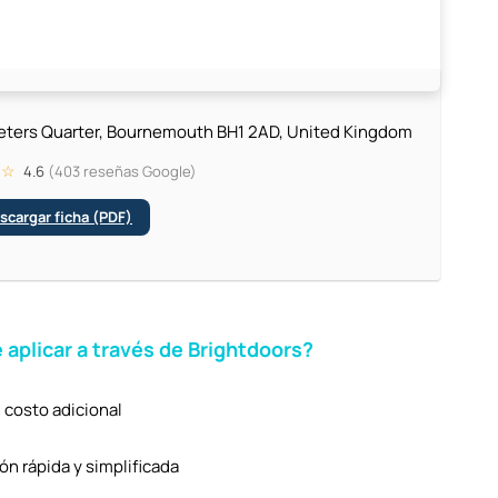
eters Quarter, Bournemouth BH1 2AD, United Kingdom
 ☆
4.6
(403 reseñas Google)
cargar ficha (PDF)
 aplicar a través de Brightdoors?
 costo adicional
n rápida y simplificada