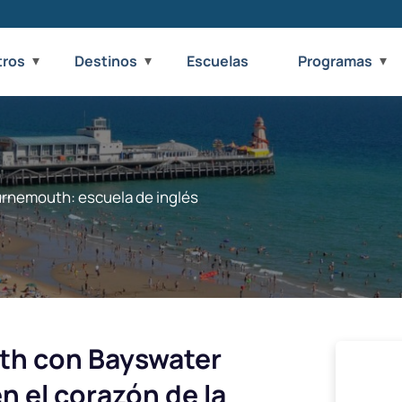
tros
Destinos
Escuelas
Programas
rnemouth: escuela de inglés
th con Bayswater
n el corazón de la