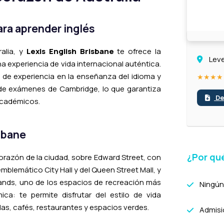
ara aprender inglés
alia, y
Lexis English Brisbane
te ofrece la
Leve
 experiencia de vida internacional auténtica.
 de experiencia en la enseñanza del idioma y
★★★★
 de exámenes de Cambridge, lo que garantiza
De
académicos.
isbane
¿Por qué
orazón de la ciudad, sobre Edward Street, con
emblemático City Hall y del Queen Street Mall, y
lands, uno de los espacios de recreación más
Ningún
ca: te permite disfrutar del estilo de vida
as, cafés, restaurantes y espacios verdes.
Admisió