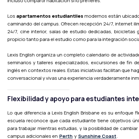
incluso compartir habitación si lo prefieres.
Los
apartamentos estudiantiles
modernos están ubicados
caminando del campus. Ofrecen recepción 24/7, internet ilimi
24/7, cine interior, salas de estudio dedicadas, bicicletas
propicio tanto para el estudio como para la integración socia
Lexis English organiza un completo calendario de actividade
seminarios y talleres especializados, excursiones de fin d
inglés en contextos reales. Estas iniciativas facilitan que h
conversacional y vivas una experiencia verdaderamente inm
Flexibilidad y apoyo para estudiantes int
Lo que diferencia a Lexis English Brisbane es su enfoque fl
escuela reconoce que cada estudiante tiene objetivos úni
para trabajar mientras estudias, y la posibilidad de cambia
campus adicionales en
Perth
y
Sunshine Coast
.