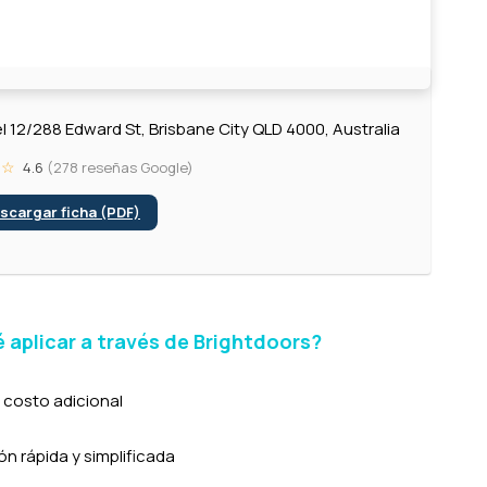
l 12/288 Edward St, Brisbane City QLD 4000, Australia
 ☆
4.6
(278 reseñas Google)
scargar ficha (PDF)
 aplicar a través de Brightdoors?
 costo adicional
n rápida y simplificada