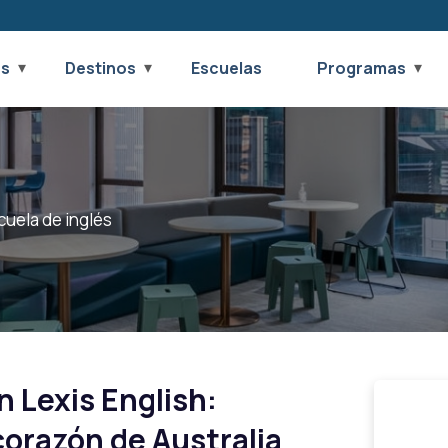
os
Destinos
Escuelas
Programas
cuela de inglés
n Lexis English:
corazón de Australia