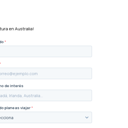
tura en Australia!
ido
*
*
no de interés
o planeas viajar
*