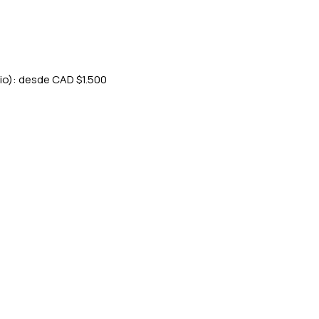
io): desde CAD $1.500