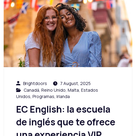
Brightdoors
7 August, 2025
Canadá
,
Reino Unido
,
Malta
,
Estados
Unidos
,
Programas
,
Irlanda
EC English: la escuela
de inglés que te ofrece
una experiencia VIP